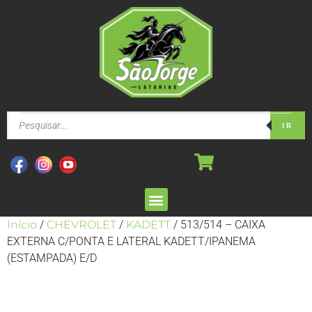
IR
Início
/
CHEVROLET
/
KADETT
/ 513/514 – CAIXA
EXTERNA C/PONTA E LATERAL KADETT/IPANEMA
(ESTAMPADA) E/D