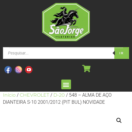
IR
Início
/
CHEVROLET
/
D-20
/ 548 – ALMA DE AÇO
DIANTEIRA S-10 2001/2012 (PIT BUL) NOVIDADE