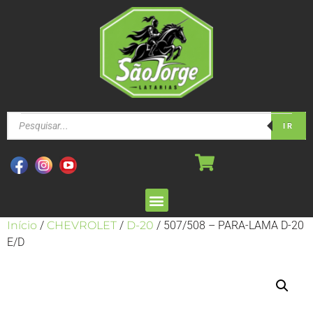
IR
Início
/
CHEVROLET
/
D-20
/ 507/508 – PARA-LAMA D-20
E/D