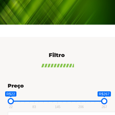
Filtro
Preço
R$22
R$267
22
83
145
206
267