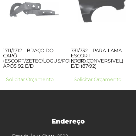
1711/1712 – BRAÇO DO
731/732 – PARA-LAMA
CAPÔ
ESCORT
(ESCORT/ZETEC/LOGUS/POINTER)
(EXTO.CONVERSIVEL)
APÓS 92 E/D
E/D (87/92)
Solicitar Orçamento
Solicitar Orçamento
Endereço