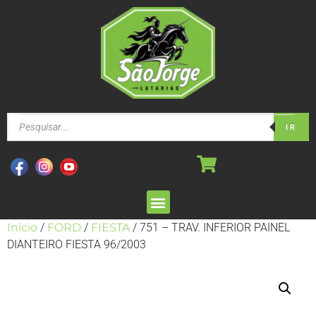
IR
Início
/
FORD
/
FIESTA
/ 751 – TRAV. INFERIOR PAINEL
DIANTEIRO FIESTA 96/2003