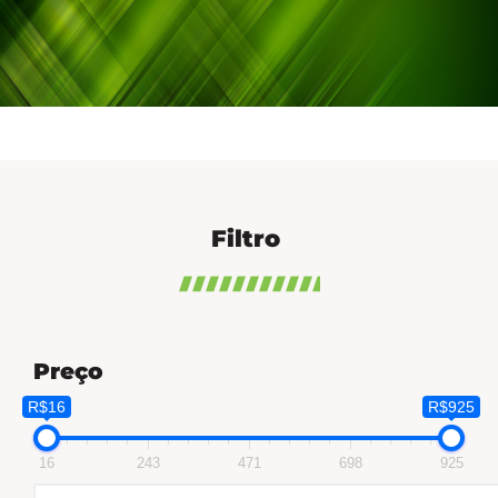
Filtro
Preço
R$16
R$925
16
243
471
698
925