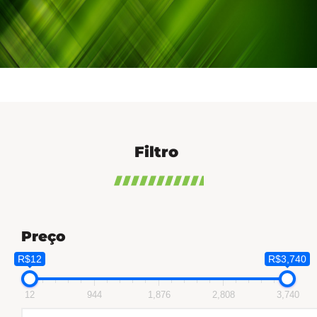
Filtro
Preço
R$12
R$3,740
12
944
1,876
2,808
3,740