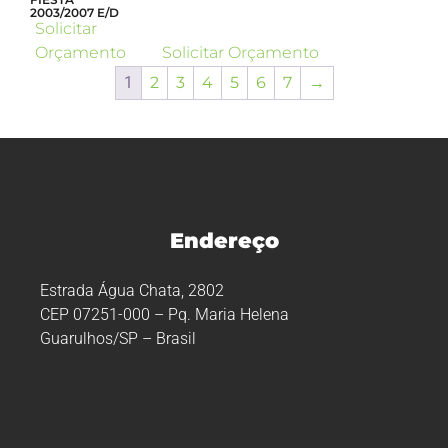
2003/2007 E/D
Solicitar
Orçamento
Solicitar Orçamento
1
2
3
4
5
6
7
→
Endereço
Estrada Água Chata, 2802
CEP 07251-000 – Pq. Maria Helena
Guarulhos/SP – Brasil