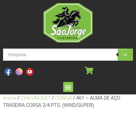
IR
Início
/
CHEVROLET
/
CORSA
/ 461 – ALMA DE AÇO
TRASEIRA CORSA 2/4 PTS. (WIND/SUPER)