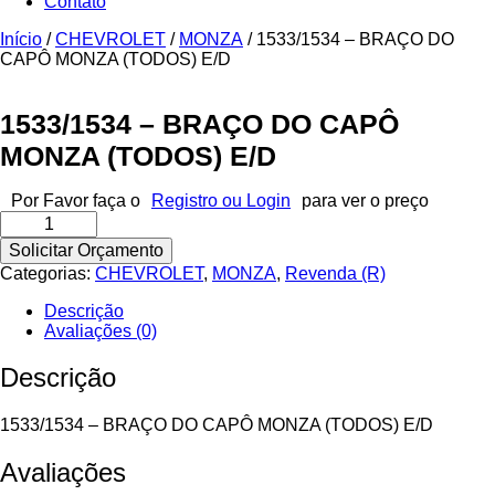
Contato
Início
/
CHEVROLET
/
MONZA
/ 1533/1534 – BRAÇO DO
CAPÔ MONZA (TODOS) E/D
1533/1534 – BRAÇO DO CAPÔ
MONZA (TODOS) E/D
Por Favor faça o
Registro ou Login
para ver o preço
1533/1534
-
Solicitar Orçamento
BRAÇO
Categorias:
CHEVROLET
,
MONZA
,
Revenda (R)
DO
CAPÔ
Descrição
MONZA
Avaliações (0)
(TODOS)
E/D
Descrição
quantidade
1533/1534 – BRAÇO DO CAPÔ MONZA (TODOS) E/D
Avaliações