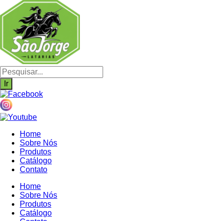
Ir
para
o
conteúdo
Pesquisar
produtos
Ir
Home
Sobre Nós
Produtos
Catálogo
Contato
Home
Sobre Nós
Produtos
Catálogo