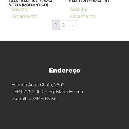
TRAV.DIANT.INF. CORSA
DIANTEIRO CORSA E/D
/CELTA (MOD.ANTIGO)
Solicitar
Solicitar
Orçamento
Orçamento
1
2
→
Endereço
Estrada Água Chata, 2802
CEP 07251-000 – Pq. Maria Helena
Guarulhos/SP – Brasil