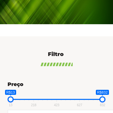
Filtro
Preço
R$13
R$832
13
218
423
627
832