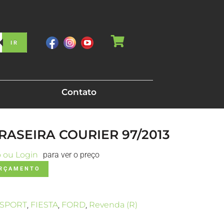
IR
Contato
TRASEIRA COURIER 97/2013
o ou Login
para ver o preço
ORÇAMENTO
SPORT
,
FIESTA
,
FORD
,
Revenda (R)