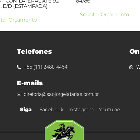
T COM LATERAL ATÉ 92
84/86
S. E/D (ESTAMPADA)
Solicitar Orçamento
citar Orçamento
Telefones
On
+55 (11) 2480-4454
W
E-mails
diretoria@saojorgelatarias.com.br
Siga
Facebook
Instagram
Youtube