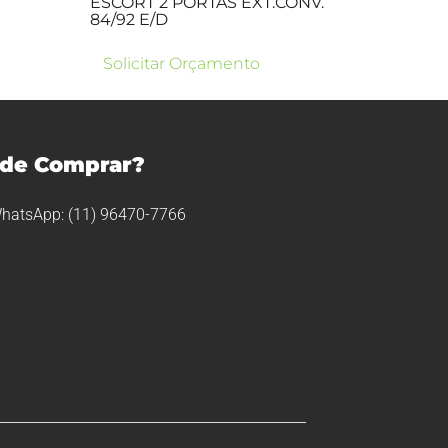
ESCORT 2 PORTAS EXT.CONV.
84/92 E/D
Solicitar Orçamento
de Comprar?
hatsApp: (11) 96470-7766