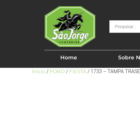
Home
Sobre 
Início
/
FORD
/
FIESTA
/ 1733 – TAMPA TRASE