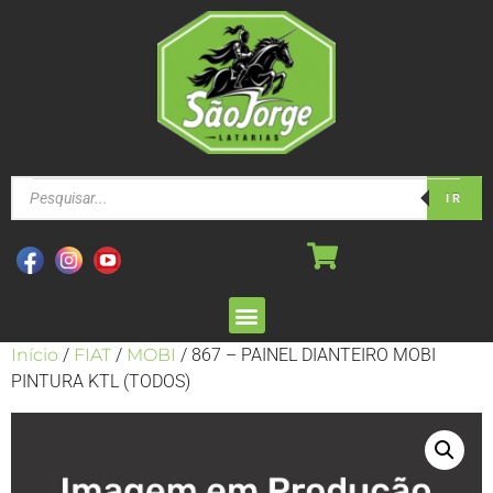
IR
Início
/
FIAT
/
MOBI
/ 867 – PAINEL DIANTEIRO MOBI
PINTURA KTL (TODOS)