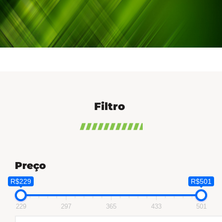
Filtro
Preço
R$229
R$501
229
297
365
433
501