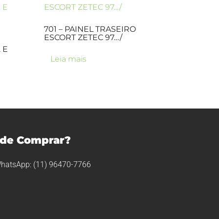
701 – PAINEL TRASEIRO
ESCORT ZETEC 97…/
 E
Leia mais
de Comprar?
hatsApp: (11) 96470-7766