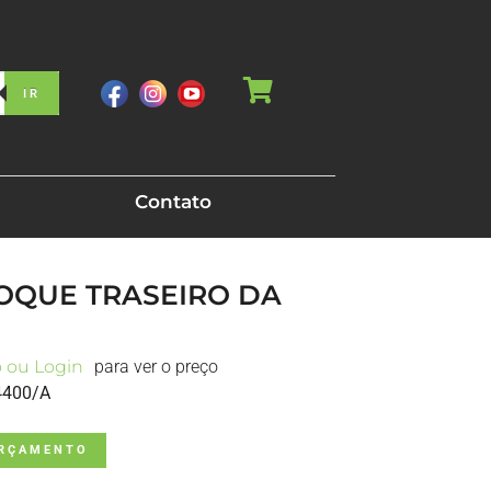
IR
Contato
HOQUE TRASEIRO DA
o ou Login
para ver o preço
4400/A
ORÇAMENTO