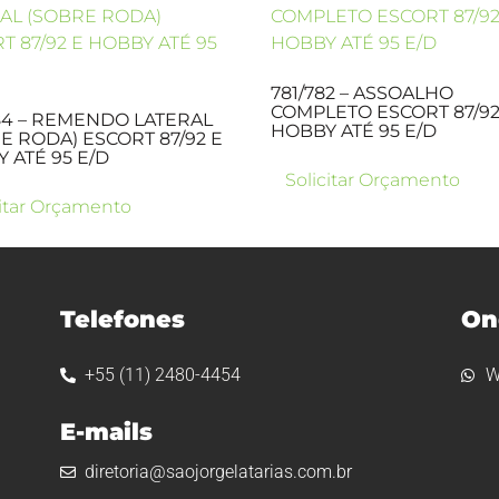
781/782 – ASSOALHO
COMPLETO ESCORT 87/92
84 – REMENDO LATERAL
HOBBY ATÉ 95 E/D
E RODA) ESCORT 87/92 E
 ATÉ 95 E/D
Solicitar Orçamento
citar Orçamento
Telefones
On
+55 (11) 2480-4454
W
E-mails
diretoria@saojorgelatarias.com.br