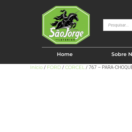
Home
Sobre 
Início
/
FORD
/
CORCEL
/ 767 – PARA-CHOQU