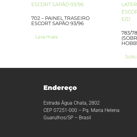
702 – PAINEL TRASEIRO
ESCORT SAPÃO 93/96
783/7
Leia mais
(SOBR
HOBBY
Soli
Endereço
Estrada Água Chata, 2802
CEP 07251-000 – Pq. Maria Helena
Guarulhos/SP – Brasil