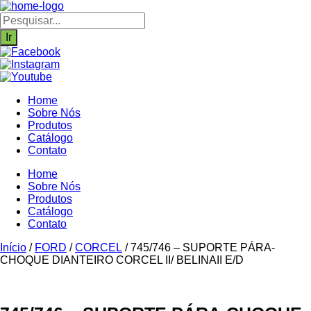
Ir
para
Pesquisar
o
produtos
Ir
conteúdo
Home
Sobre Nós
Produtos
Catálogo
Contato
Home
Sobre Nós
Produtos
Catálogo
Contato
Início
/
FORD
/
CORCEL
/ 745/746 – SUPORTE PÁRA-
CHOQUE DIANTEIRO CORCEL II/ BELINAII E/D