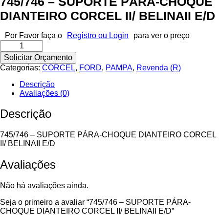
745/746 – SUPORTE PÁRA-CHOQUE
DIANTEIRO CORCEL II/ BELINAII E/D
Por Favor faça o
Registro ou Login
para ver o preço
745/746
-
Solicitar Orçamento
SUPORTE
Categorias:
CORCEL
,
FORD
,
PAMPA
,
Revenda (R)
PÁRA-
CHOQUE
Descrição
DIANTEIRO
Avaliações (0)
CORCEL
II/
Descrição
BELINAII
E/D
quantidade
745/746 – SUPORTE PÁRA-CHOQUE DIANTEIRO CORCEL
II/ BELINAII E/D
Avaliações
Não há avaliações ainda.
Seja o primeiro a avaliar “745/746 – SUPORTE PÁRA-
CHOQUE DIANTEIRO CORCEL II/ BELINAII E/D”