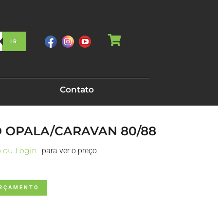
IR
Contato
O OPALA/CARAVAN 80/88
o ou Login
para ver o preço
ORÇAMENTO