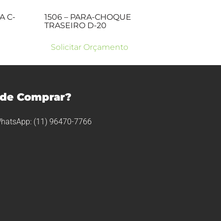
A C-
1506 – PARA-CHOQUE
TRASEIRO D-20
Solicitar Orçamento
de Comprar?
hatsApp: (11) 96470-7766