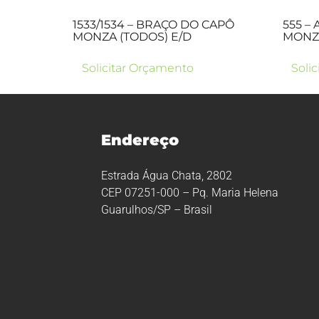
1533/1534 – BRAÇO DO CAPÔ
555 –
MONZA (TODOS) E/D
MONZA
Solicitar Orçamento
Soli
Endereço
Estrada Água Chata, 2802
CEP 07251-000 – Pq. Maria Helena
Guarulhos/SP – Brasil