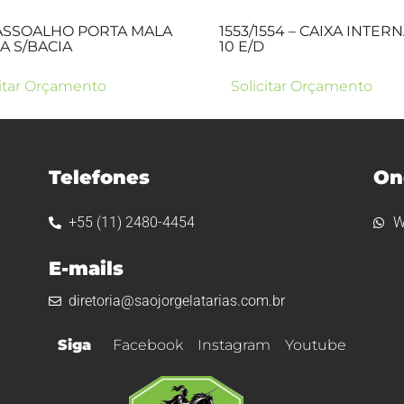
 ASSOALHO PORTA MALA
1553/1554 – CAIXA INTERN
 S/BACIA
10 E/D
citar Orçamento
Solicitar Orçamento
Telefones
On
+55 (11) 2480-4454
W
E-mails
diretoria@saojorgelatarias.com.br
Siga
Facebook
Instagram
Youtube