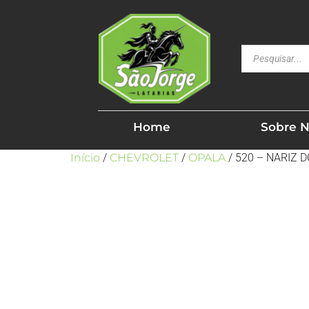
Home
Sobre 
Início
/
CHEVROLET
/
OPALA
/ 520 – NARIZ 