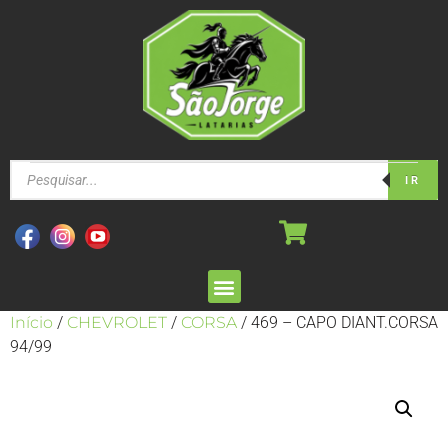
IR
Início
/
CHEVROLET
/
CORSA
/ 469 – CAPO DIANT.CORSA
94/99