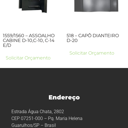
1559/1560 – ASSOALHO
518 – CAPÔ DIANTEIRO
CABINE D-10,C-10, C-14
D-20
E/D
Solicitar Orçamento
Solicitar Orçamento
Endereço
Estrada Água Chata, 2802
CEP 07251-000 – Pq. Maria Helena
Guarulhos/SP – Brasil