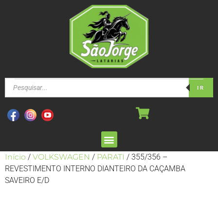
IR
Início
/
VOLKSWAGEN
/
PARATI
/ 355/356 –
REVESTIMENTO INTERNO DIANTEIRO DA CAÇAMBA
SAVEIRO E/D