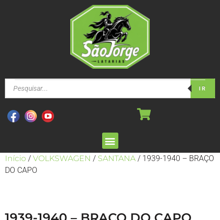
IR
Início
/
VOLKSWAGEN
/
SANTANA
/ 1939-1940 – BRAÇO
DO CAPO
1939-1940 – BRAÇO DO CAPO