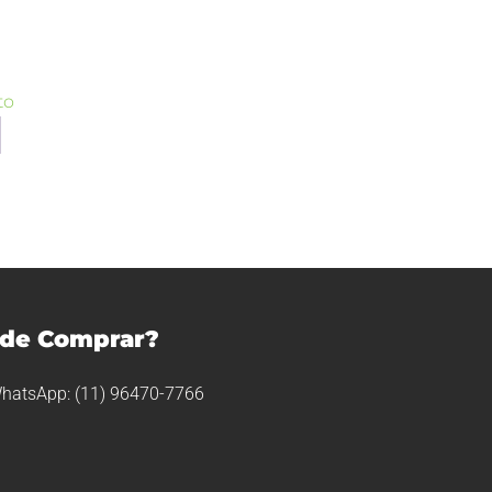
to
de Comprar?
hatsApp: (11) 96470-7766