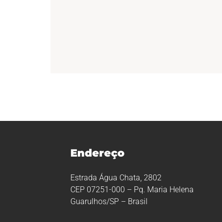
Endereço
Estrada Água Chata, 2802
CEP 07251-000 – Pq. Maria Helena
Guarulhos/SP – Brasil