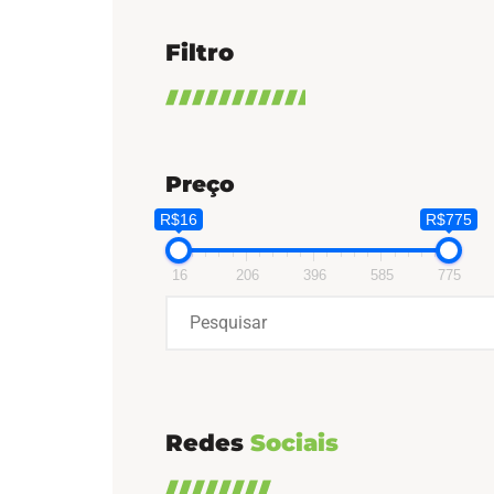
Filtro
Preço
R$16
R$775
16
206
396
585
775
Redes
Sociais