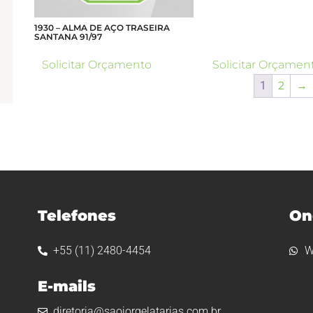
1930 – ALMA DE AÇO TRASEIRA
SANTANA 91/97
Solicitar Orçamento
Solicitar Orçamen
1
2
→
Telefones
On
+55 (11) 2480-4454
W
E-mails
diretoria@saojorgelatarias.com.br