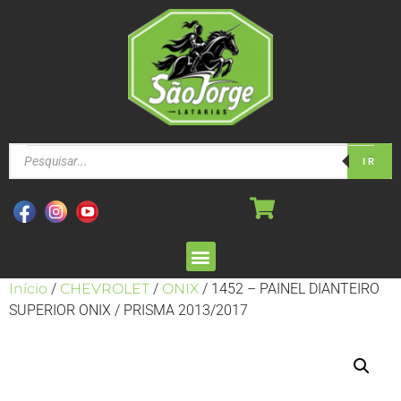
IR
Início
/
CHEVROLET
/
ONIX
/ 1452 – PAINEL DIANTEIRO
SUPERIOR ONIX / PRISMA 2013/2017