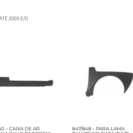
ATÉ 2005 E/D
50 – CAIXA DE AR
847/848 – PARA-LAMA