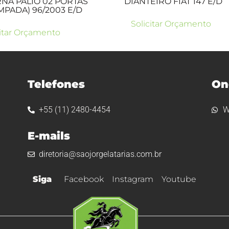
NA PALIO 02 PORTAS
DIANTEIRO FIAT 147 E/D
MPADA) 96/2003 E/D
Solicitar Orçamento
citar Orçamento
Telefones
On
+55 (11) 2480-4454
W
E-mails
diretoria@saojorgelatarias.com.br
Siga
Facebook
Instagram
Youtube