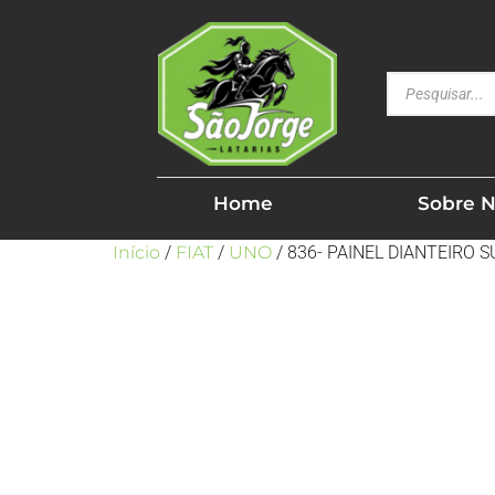
Home
Sobre 
Início
/
FIAT
/
UNO
/ 836- PAINEL DIANTEIRO 