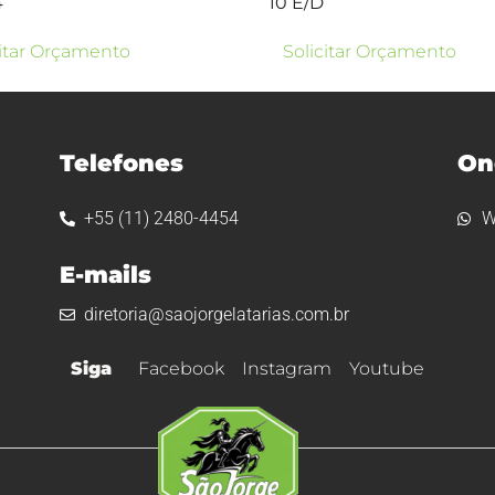
4
10 E/D
citar Orçamento
Solicitar Orçamento
Telefones
On
+55 (11) 2480-4454
W
E-mails
diretoria@saojorgelatarias.com.br
Siga
Facebook
Instagram
Youtube