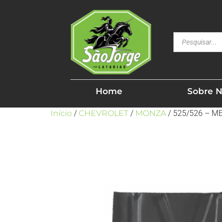
Home
Sobre 
Início
/
CHEVROLET
/
MONZA
/ 525/526 – M