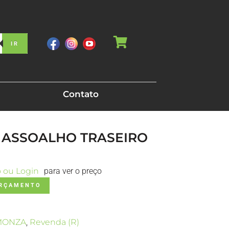
IR
Contato
O ASSOALHO TRASEIRO
o ou Login
para ver o preço
ORÇAMENTO
MONZA
,
Revenda (R)