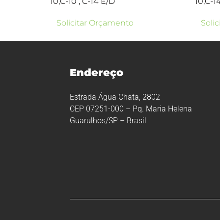
10,C-10 , C-14 E/D
10,C-1
Solicitar Orçamento
Soli
Endereço
Estrada Água Chata, 2802
CEP 07251-000 – Pq. Maria Helena
Guarulhos/SP – Brasil