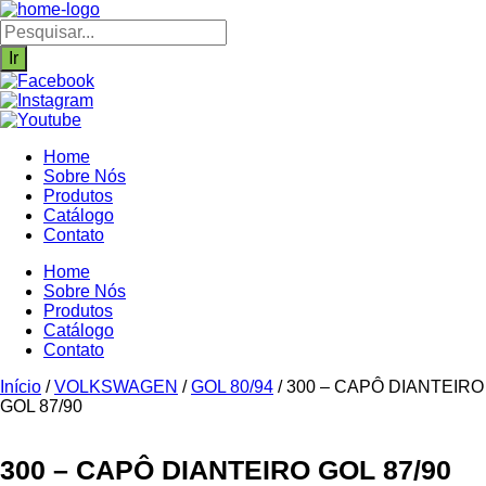
Ir
para
Pesquisar
o
produtos
Ir
conteúdo
Home
Sobre Nós
Produtos
Catálogo
Contato
Home
Sobre Nós
Produtos
Catálogo
Contato
Início
/
VOLKSWAGEN
/
GOL 80/94
/ 300 – CAPÔ DIANTEIRO
GOL 87/90
300 – CAPÔ DIANTEIRO GOL 87/90