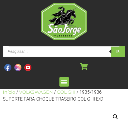
IR
Início
/
VOLKSWAGEN
/
GOL GIII
/ 1935/1936 –
SUPORTE PARA-CHOQUE TRASEIRO GOL G III E/D