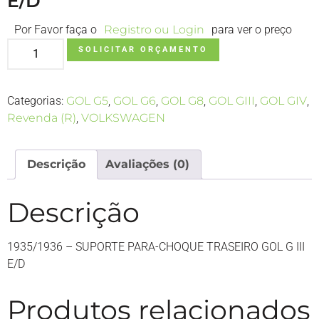
E/D
Por Favor faça o
Registro ou Login
para ver o preço
SOLICITAR ORÇAMENTO
Categorias:
GOL G5
,
GOL G6
,
GOL G8
,
GOL GIII
,
GOL GIV
,
Revenda (R)
,
VOLKSWAGEN
Descrição
Avaliações (0)
Descrição
1935/1936 – SUPORTE PARA-CHOQUE TRASEIRO GOL G III
E/D
Produtos relacionados