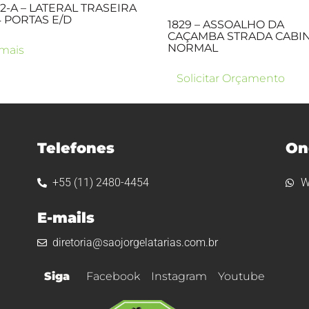
92-A – LATERAL TRASEIRA
4 PORTAS E/D
1829 – ASSOALHO DA
CAÇAMBA STRADA CABI
NORMAL
 mais
Solicitar Orçamento
Telefones
On
+55 (11) 2480-4454
W
E-mails
diretoria@saojorgelatarias.com.br
Siga
Facebook
Instagram
Youtube