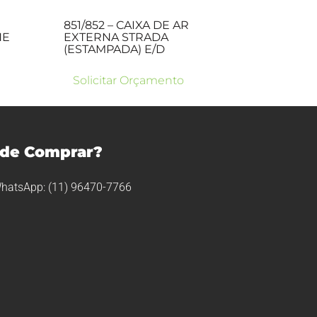
851/852 – CAIXA DE AR
NE
EXTERNA STRADA
(ESTAMPADA) E/D
Solicitar Orçamento
de Comprar?
hatsApp: (11) 96470-7766