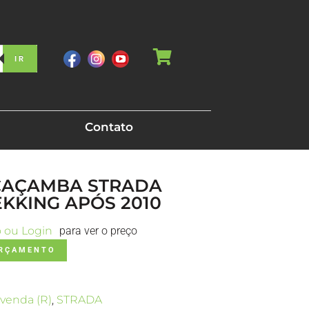
IR
Contato
 CAÇAMBA STRADA
EKKING APÓS 2010
o ou Login
para ver o preço
ORÇAMENTO
venda (R)
,
STRADA