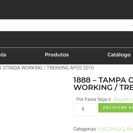
Nós
Produtos
Catálogo
A STRADA WORKING / TREKKING APÓS 2010
1888 – TAMPA
WORKING / TR
Por Favor faça o
Registr
SOLICITAR 
Categorias:
FIAT
,
PALIO
,
Re