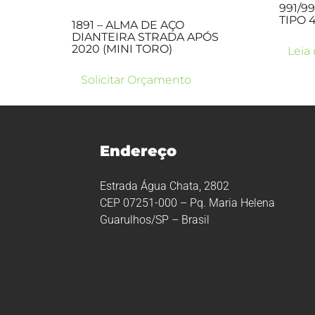
991/9
TIPO 
1891 – ALMA DE AÇO
DIANTEIRA STRADA APÓS
2020 (MINI TORO)
Leia
Solicitar Orçamento
Endereço
Estrada Água Chata, 2802
CEP 07251-000 – Pq. Maria Helena
Guarulhos/SP – Brasil