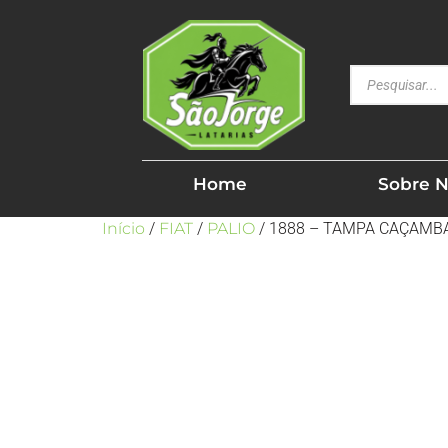
Home
Sobre 
Início
/
FIAT
/
PALIO
/ 1888 – TAMPA CAÇAMB