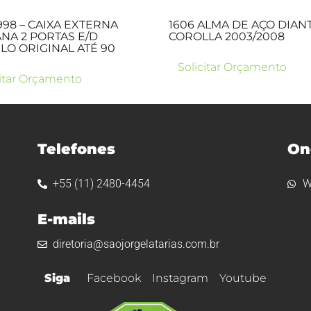
1998 – CAIXA EXTERNA
1606 ALMA DE AÇO DIAN
NA 2 PORTAS E/D
COROLLA 2003/2008
O ORIGINAL ATÉ 90
Solicitar Orçamento
citar Orçamento
Telefones
On
+55 (11) 2480-4454
W
E-mails
diretoria@saojorgelatarias.com.br
Siga
Facebook
Instagram
Youtube