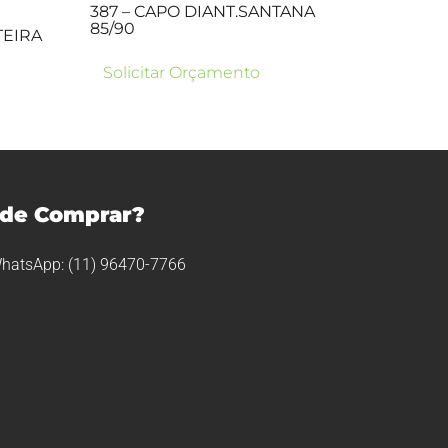
387 – CAPO DIANT.SANTANA
85/90
TEIRA
Solicitar Orçamento
de Comprar?
hatsApp: (11) 96470-7766