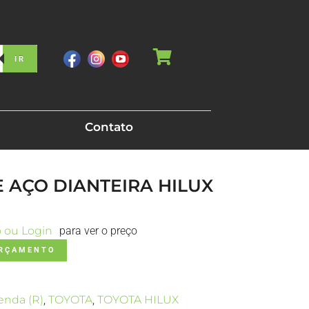
IR
Contato
E AÇO DIANTEIRA HILUX
o ou Login
para ver o preço
ORÇAMENTO
enda (R)
,
TOYOTA
,
TOYOTA HILUX