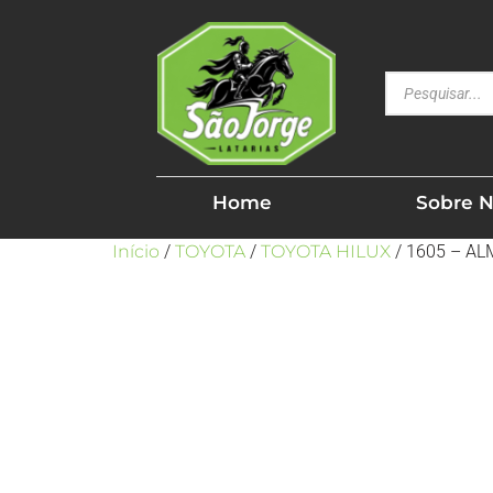
Home
Sobre 
Início
/
TOYOTA
/
TOYOTA HILUX
/ 1605 – AL