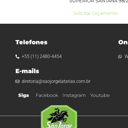
SUPERIOR SANTANA 98/
Solicitar Orçamento
Telefones
On
+55 (11) 2480-4454
W
E-mails
diretoria@saojorgelatarias.com.br
Siga
Facebook
Instagram
Youtube