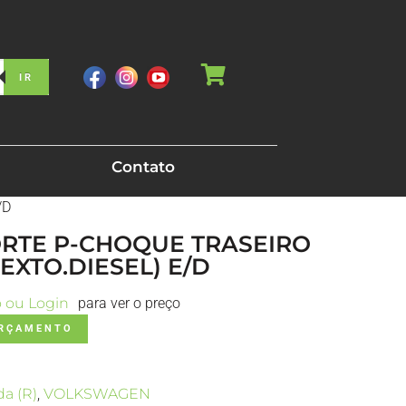
IR
Contato
/D
PORTE P-CHOQUE TRASEIRO
(EXTO.DIESEL) E/D
o ou Login
para ver o preço
ORÇAMENTO
a (R)
,
VOLKSWAGEN