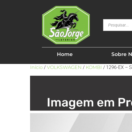
Home
Sobre 
Início
/
VOLKSWAGEN
/
KOMBI
/ 1296-EX – 