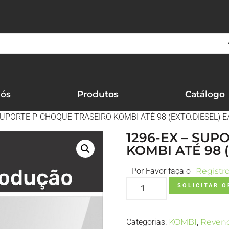
Nós
Produtos
Catálogo
SUPORTE P-CHOQUE TRASEIRO KOMBI ATÉ 98 (EXTO.DIESEL) E
1296-EX – SU
KOMBI ATÉ 98 
Por Favor faça o
Registr
SOLICITAR 
Categorias:
KOMBI
,
Revend