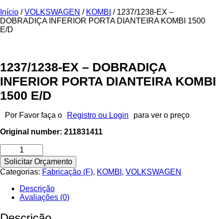
Início
/
VOLKSWAGEN
/
KOMBI
/ 1237/1238-EX –
DOBRADIÇA INFERIOR PORTA DIANTEIRA KOMBI 1500
E/D
1237/1238-EX – DOBRADIÇA
INFERIOR PORTA DIANTEIRA KOMBI
1500 E/D
Por Favor faça o
Registro ou Login
para ver o preço
Original number: 211831411
1237/1238-
EX
Solicitar Orçamento
-
Categorias:
Fabricação (F)
,
KOMBI
,
VOLKSWAGEN
DOBRADIÇA
INFERIOR
Descrição
PORTA
Avaliações (0)
DIANTEIRA
KOMBI
Descrição
1500