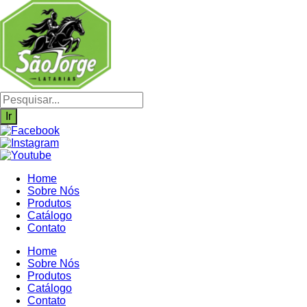
Ir
para
o
conteúdo
Pesquisar
produtos
Ir
Home
Sobre Nós
Produtos
Catálogo
Contato
Home
Sobre Nós
Produtos
Catálogo
Contato