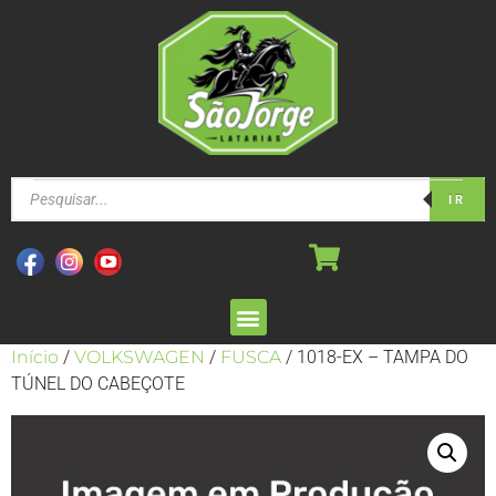
IR
Início
/
VOLKSWAGEN
/
FUSCA
/ 1018-EX – TAMPA DO
TÚNEL DO CABEÇOTE