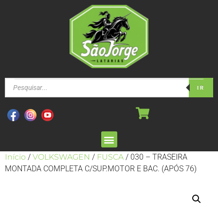
IR
Início
/
VOLKSWAGEN
/
FUSCA
/ 030 – TRASEIRA
MONTADA COMPLETA C/SUP.MOTOR E BAC. (APÓS 76)