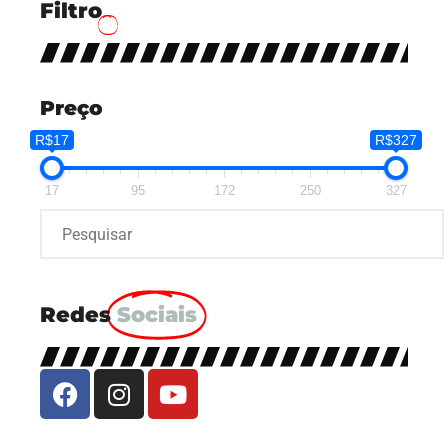
Filtro
Preço
R$17
R$327
17
95
172
250
327
Redes
Sociais