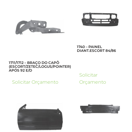
1740 – PAINEL
DIANT.ESCORT 84/86
1711/1712 – BRAÇO DO CAPÔ
(ESCORT/ZETEC/LOGUS/POINTER)
APÓS 92 E/D
Solicitar
Solicitar Orçamento
Orçamento