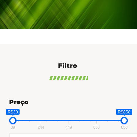
Filtro
Preço
R$39
R$858
39
244
449
653
858