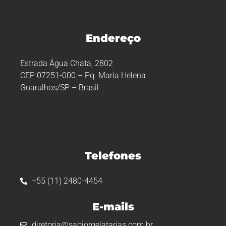
Endereço
Estrada Água Chata, 2802
CEP 07251-000 – Pq. Maria Helena
Guarulhos/SP – Brasil
Telefones
+55 (11) 2480-4454
E-mails
diretoria@saojorgelatarias.com.br