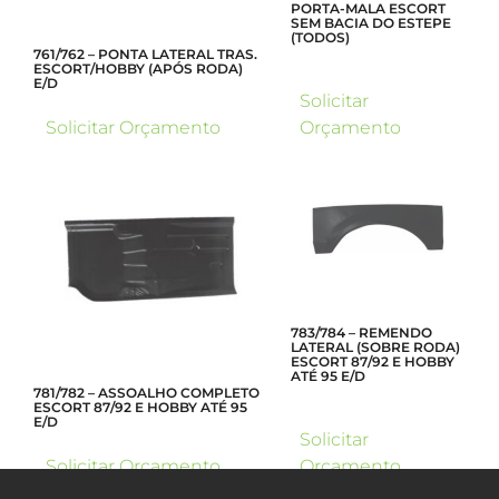
PORTA-MALA ESCORT
SEM BACIA DO ESTEPE
(TODOS)
761/762 – PONTA LATERAL TRAS.
ESCORT/HOBBY (APÓS RODA)
E/D
Solicitar
Solicitar Orçamento
Orçamento
783/784 – REMENDO
LATERAL (SOBRE RODA)
ESCORT 87/92 E HOBBY
ATÉ 95 E/D
781/782 – ASSOALHO COMPLETO
ESCORT 87/92 E HOBBY ATÉ 95
E/D
Solicitar
Solicitar Orçamento
Orçamento