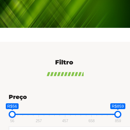
Filtro
Preço
R$56
R$859
56
257
457
658
859