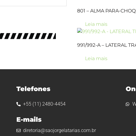
801 – ALMA PARA-CHO
Leia mais
991/992-A – LATERAL T
Leia mais
Telefones
On
+55 (11) 2480-4454
W
E-mails
diretoria@saojorgelatarias.com.br